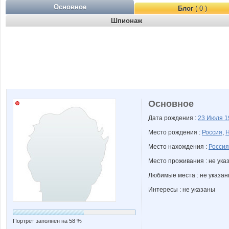
Основное
Блог
( 0 )
Шпионаж
Основное
Дата рождения :
23 Июля
1
Место рождения :
Россия
,
Н
Место нахождения :
Россия
Место проживания : не ука
Любимые места : не указа
Интересы : не указаны
Портрет заполнен на 58 %