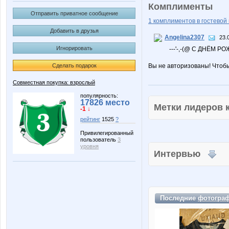
Комплименты
Отправить приватное сообщение
1 комплиментов в гостевой 
Добавить в друзья
Angelina2307
23.
Игнорировать
---'-,-(@ С ДНЁМ 
Сделать подарок
Вы не авторизованы! Чтоб
Совместная покупка: взрослый
популярность:
17826 место
Метки лидеров
-1 ↓
рейтинг
1525
?
Привилегированный
пользователь
3
уровня
Интервью
Последние
фотогра