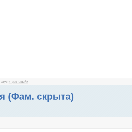
статус
«трастовый»
я (Фам. скрыта)