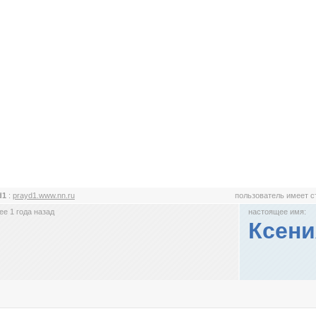
d1
:
prayd1.www.nn.ru
пользователь имеет 
е 1 года назад
настоящее имя:
Ксени