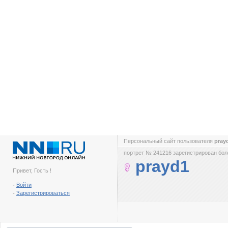
Персональный сайт пользователя
pray
портрет № 241216 зарегистрирован боле
prayd1
Привет, Гость !
-
Войти
-
Зарегистрироваться