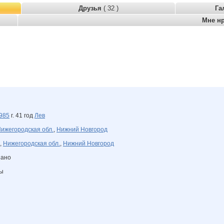
Друзья
( 32 )
Га
Мне н
985
г. 41 год
Лев
ижегородская обл.
,
Нижний Новгород
,
Нижегородская обл.
,
Нижний Новгород
зано
ны